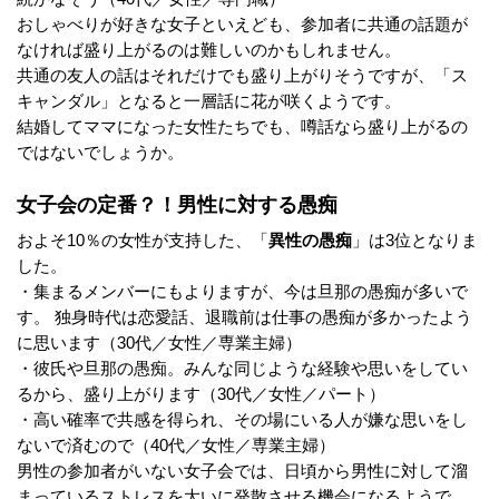
おしゃべりが好きな女子といえども、参加者に共通の話題が
なければ盛り上がるのは難しいのかもしれません。
共通の友人の話はそれだけでも盛り上がりそうですが、「ス
キャンダル」となると一層話に花が咲くようです。
結婚してママになった女性たちでも、噂話なら盛り上がるの
ではないでしょうか。
女子会の定番？！男性に対する愚痴
およそ10％の女性が支持した、「
異性の愚痴
」は3位となりま
した。
・集まるメンバーにもよりますが、今は旦那の愚痴が多いで
す。 独身時代は恋愛話、退職前は仕事の愚痴が多かったよう
に思います（30代／女性／専業主婦）
・彼氏や旦那の愚痴。みんな同じような経験や思いをしてい
るから、盛り上がります（30代／女性／パート）
・高い確率で共感を得られ、その場にいる人が嫌な思いをし
ないで済むので（40代／女性／専業主婦）
男性の参加者がいない女子会では、日頃から男性に対して溜
まっているストレスを大いに発散させる機会になるようで