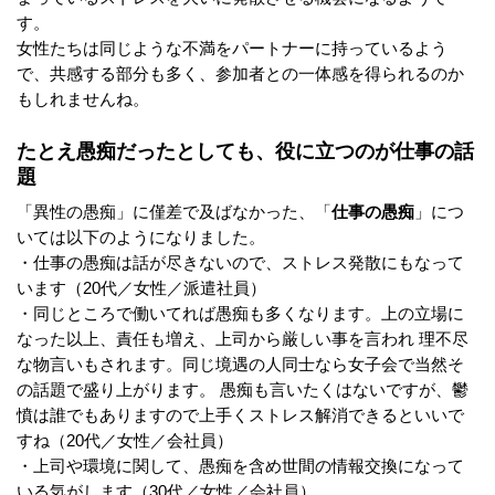
す。
女性たちは同じような不満をパートナーに持っているよう
で、共感する部分も多く、参加者との一体感を得られるのか
もしれませんね。
たとえ愚痴だったとしても、役に立つのが仕事の話
題
「異性の愚痴」に僅差で及ばなかった、「
仕事の愚痴
」につ
いては以下のようになりました。
・仕事の愚痴は話が尽きないので、ストレス発散にもなって
います（20代／女性／派遣社員）
・同じところで働いてれば愚痴も多くなります。上の立場に
なった以上、責任も増え、上司から厳しい事を言われ 理不尽
な物言いもされます。同じ境遇の人同士なら女子会で当然そ
の話題で盛り上がります。 愚痴も言いたくはないですが、鬱
憤は誰でもありますので上手くストレス解消できるといいで
すね（20代／女性／会社員）
・上司や環境に関して、愚痴を含め世間の情報交換になって
いる気がします（30代／女性／会社員）