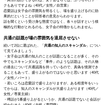
・異性の話ができるのは、女子会ならでは。ぶっちゃけトー
クもありですよね（40代／女性／自営業）
恋愛話は女子会の雰囲気を明るくし、場を盛り上げるのに効
果的だということが回答者の意見からわかります。
話を聞くという受け身な態度ではなく、各々が話すという積
極的な行動がとれるのも、女子会の特徴かもしれません。
共通の話題が場の雰囲気を退屈させない
続いて2位に選ばれた、「
共通の知人のスキャンダル
」につい
て見てみましょう。
・女子会は共通の知人のことが話題になることが多く、その
中でもスキャンダルなど「事件」のような話題は、その人物
の過去について共通認識を持っているので、真偽を憶測でき
ることもあって、盛り上がるのではないかと思います（40代
／女性／パート）
・若いころは恋愛話で盛り上がりますが、ある程度年をいっ
てからは、知人のスキャンダルが大盛り上がります（40代／
女性／専業主婦）
・噂話が1番盛り上がるというか、共通の話題でないと会話が
続かなそう（40代／女性／専門職）