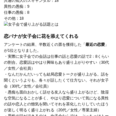
共通の知人のスキャンダル：18
異性の愚痴：9
仕事の愚痴：8
その他：18
恋バナが女子会に花を添えてくれる
アンケートの結果、半数近くの票を獲得した「
最近の恋愛
」
が1位となりました。
・実際に女子会での会話は仕事の話と恋愛の話で2：8くらい
の割合。恋愛話はやはり興味もあり盛り上がりやすい（30代
／女性／会社員）
・なんだかんだいっても結局恋愛トークが盛り上がる。話を
聞くというよりも、各々が話したくて仕方ない。それが女子
会（30代／女性／会社員）
・愚痴も面白おかしく話せる友人なら盛り上がるけど、陰湿
な空気になることが多く、やはり恋愛について気になる異性
の話や恋人との惚気を聞いてそれを茶化したりしていたほう
が楽しく明るく盛り上がれる（20代／女性／専業主婦）