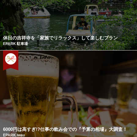
休日の吉祥寺を「家族でリラックス」して楽しむプラン
EPARK 駐車場
6000円は高すぎ!?仕事の飲み会での『予算の相場』大調査！
EPARK iwau